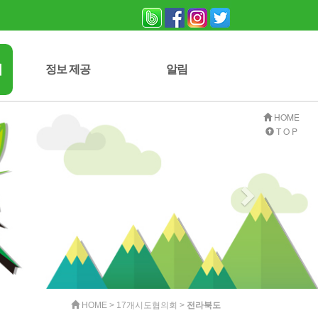
회
정보 제공
알림
자연보호 잡지
사진 게시판
자료실
자유게시판
공지사항
HOME
T O P
HOME > 17개시도협의회 >
전라북도