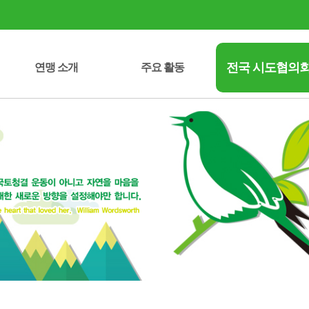
전국 시도협의
연맹 소개
주요 활동
시도협의회 연락처
중앙회장 인사말
녹색성장선언문
정관/운영규정
자연보호헌장
연혁/조직도
임원 명부
오시는 길
자연보호운동 역사
주요 사업
사업실적
세종특별자치시
강원특별자치도
전북특별자치도
제주특별자치도
서울특별시
부산광역시
대구광역시
인천광역시
대전광역시
광주광역시
울산광역시
충청북도
충청남도
전라남도
경상북도
경상남도
경기도