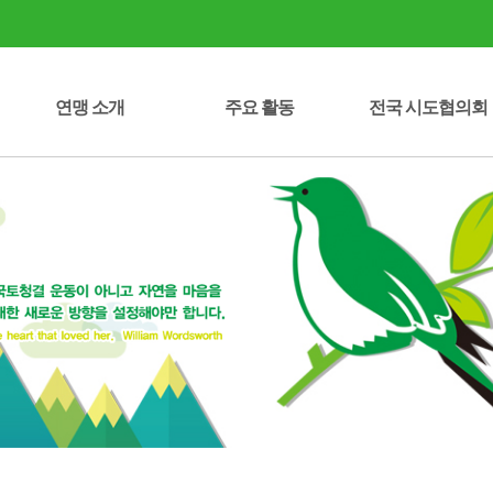
연맹 소개
주요 활동
전국 시도협의회
시도협의회 연락처
중앙회장 인사말
녹색성장선언문
정관/운영규정
자연보호헌장
연혁/조직도
임원 명부
오시는 길
자연보호운동 역사
주요 사업
사업실적
세종특별자치시
강원특별자치도
전북특별자치도
제주특별자치도
서울특별시
부산광역시
대구광역시
인천광역시
대전광역시
광주광역시
울산광역시
충청북도
충청남도
전라남도
경상북도
경상남도
경기도