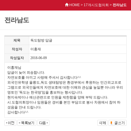
HOME > 17개시도협의회 >
전라남도
전라남도
제목
독도탐방 답글
작성자
이홍재
작성일자
2018-06-09
이홍재님
답글이 늦어 죄송합니다.
자연보호를 아끼고 사랑해 주셔서 감사합니다^^
외국인유학생 울릉도,독도 생태탐방은 환경부에서 후원하는 민간외교프로
그램으로 외국인들에게 자연보호에 대한 이해와 관심을 높일뿐 아니라 우리
영토인 '독도는 한국땅'임을 홍보하는 행사입니다.
현지숙박이나 예산관련으로 인원을 제한함을 양해 부탁 드립니다.
시.도협의회장이나 임원들은 경비를 본인 부담으로 봉사 차원에서 참여 하
셨음을 안내 드립니다.
감사합니다^^