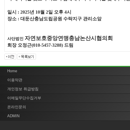
일시
: 2025
년
10
월
2
일 오후
4
시
장소
:
대둔산충남도립공원 수락지구 관리소앞
자연보호중앙연맹충남논산시협의회
사단법인
회장 오정근
(010-5457-3288)
드림
Home
이용약관
개인정보 취급방침
이메일무단수집거부
온라인문의
ADMIN