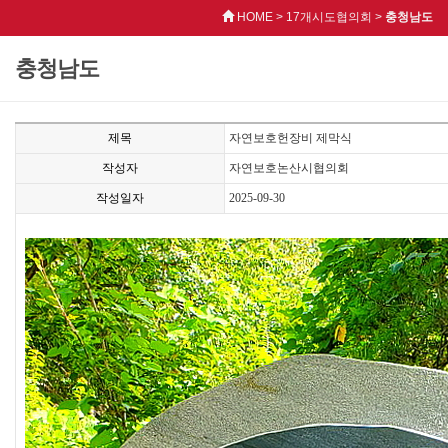
HOME > 17개시도협의회 >
충청남도
충청남도
제목
자연보호헌장비 제막식
작성자
자연보호논산시협의회
작성일자
2025-09-30