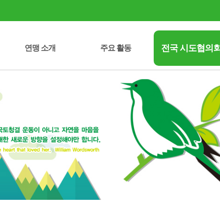
전국 시도협의
연맹 소개
주요 활동
시도협의회 연락처
중앙회장 인사말
녹색성장선언문
정관/운영규정
자연보호헌장
연혁/조직도
임원 명부
오시는 길
자연보호운동 역사
주요 사업
사업실적
세종특별자치시
강원특별자치도
전북특별자치도
제주특별자치도
서울특별시
부산광역시
대구광역시
인천광역시
대전광역시
광주광역시
울산광역시
충청북도
충청남도
전라남도
경상북도
경상남도
경기도