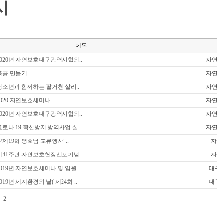
시
제목
2020년 자연보호대구광역시협의..
자
흙공 만들기
자
청소년과 함께하는 팔거천 살리..
자
2020 자연보호세미나
자
2020년 자연보호대구광역시협의..
자
코로나 19 확산방지 방역사업 실..
자
♡제19회 영호남 교류행사"..
자
제41주년 자연보호헌장선포기념..
자
2019년 자연보호세미나 및 임원..
대
2019년 세계환경의 날( 제24회 ..
대
2