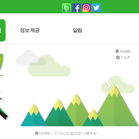
회
정보 제공
알림
자연보호 잡지
사진 게시판
자료실
자유게시판
공지사항
HOME
T O P
HOME > 17개시도협의회 >
대구시