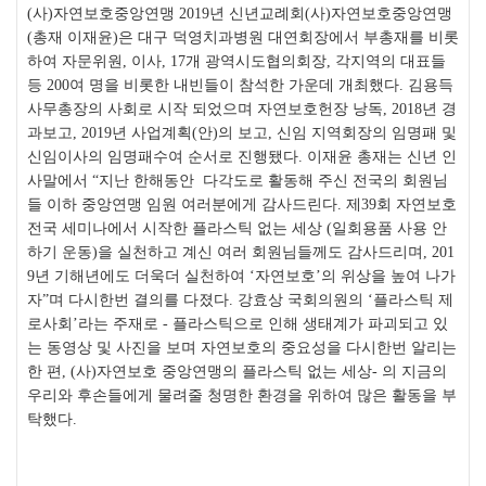
(
사
)
자연보호중앙연맹
2019
년 신년교례회
(
사
)
자연보호중앙연맹
(
총재 이재윤
)
은 대구 덕영치과병원 대연회장에서 부총재를 비롯
하여 자문위원
,
이사
, 17
개 광역시도협의회장
,
각지역의 대표들
등
200
여 명을 비롯한 내빈들이 참석한 가운데 개최했다
.
김용득
사무총장의 사회로 시작 되었으며 자연보호헌장 낭독
,
2018
년 경
과보고
, 2019
년 사업계획
(
안
)
의 보고, 신임 지역회장의 임명패 및
신임이사의 임명패수여
순서로 진행됐다
.
이재윤 총재는 신년 인
사말에서
“
지난 한해동안 다각도로 활동해 주신 전국의 회원님
들 이하 중앙연맹 임원 여러분에게 감사드린다
.
제
39
회 자연보호
전국 세미나에서 시작한 플라스틱 없는 세상
(
일회용품 사용 안
하기 운동
)
을 실천하고 계신 여러 회원님들께도 감사드리며
, 201
9
년 기해년에도 더욱더 실천하여
‘
자연보호
’
의 위상을 높여 나가
자
”
며 다시한번 결의를 다졌다
.
강효상 국회의원의
‘
플라스틱 제
로사회
’
라는 주재로
-
플라스틱으로 인해 생태계가 파괴되고 있
는 동영상 및 사진을 보며 자연보호의 중요성을 다시한번 알리는
한 편
, (
사
)
자연보호 중앙연맹의 플라스틱 없는 세상
-
의 지금의
우리와 후손들에게 물려줄 청명한 환경을 위하여 많은 활동을 부
탁했다
.