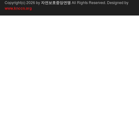
Copyright(c)
2026
by
자연보호중앙연맹
All Rights Reserved. Designed by
www.knccn.org