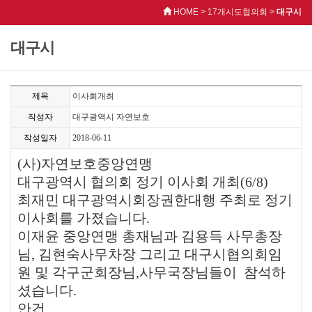
HOME > 17개시도협의회 >
대구시
대구시
제목
이사회개최
작성자
대구광역시 자연보호
작성일자
2018-06-11
(
사
)
자연보호중앙연맹
대구광역시
협의회
정기
이사회
개최
(6/8)
최재민
대구광역시회장권한대행
주최로
정기
이사회를
가졌습니다
.
이재윤
중앙연맹
총재님과
김용득
사무총장
님
,
김현숙사무차장
그리고
대구시협의회임
원
및
각구군회장님
,
사무국장님들이
참석하
셨습니다
.
안건