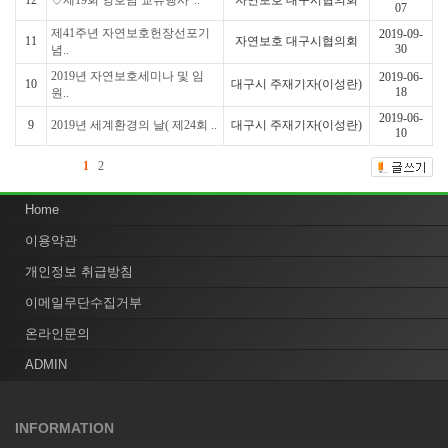
12
♡제19회 영호남 교류행사"..
자연보호 대구시협의회
07
제41주년 자연보호헌장선포기
2019-09-
11
자연보호 대구시협의회
30
념..
2019년 자연보호세미나 및 임
2019-06-
10
대구시 주재기자(이성란)
18
원..
2019-06-
9
2019년 세계환경의 날( 제24회 ..
대구시 주재기자(이성란)
10
1
2
Home
이용약관
개인정보 취급방침
이메일무단수집거부
온라인문의
ADMIN
INFORMATION