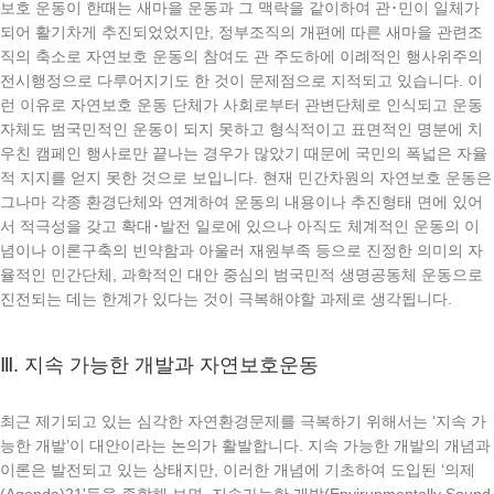
보호 운동이 한때는 새마을 운동과 그 맥락을 같이하여 관･민이 일체가
되어 활기차게 추진되었었지만, 정부조직의 개편에 따른 새마을 관련조
직의 축소로 자연보호 운동의 참여도 관 주도하에 이례적인 행사위주의
전시행정으로 다루어지기도 한 것이 문제점으로 지적되고 있습니다. 이
런 이유로 자연보호 운동 단체가 사회로부터 관변단체로 인식되고 운동
자체도 범국민적인 운동이 되지 못하고 형식적이고 표면적인 명분에 치
우친 캠페인 행사로만 끝나는 경우가 많았기 때문에 국민의 폭넓은 자율
적 지지를 얻지 못한 것으로 보입니다. 현재 민간차원의 자연보호 운동은
그나마 각종 환경단체와 연계하여 운동의 내용이나 추진형태 면에 있어
서 적극성을 갖고 확대･발전 일로에 있으나 아직도 체계적인 운동의 이
념이나 이론구축의 빈약함과 아울러 재원부족 등으로 진정한 의미의 자
율적인 민간단체, 과학적인 대안 중심의 범국민적 생명공동체 운동으로
진전되는 데는 한계가 있다는 것이 극복해야할 과제로 생각됩니다.
Ⅲ. 지속 가능한 개발과 자연보호운동
최근 제기되고 있는 심각한 자연환경문제를 극복하기 위해서는 ‘지속 가
능한 개발’이 대안이라는 논의가 활발합니다. 지속 가능한 개발의 개념과
이론은 발전되고 있는 상태지만, 이러한 개념에 기초하여 도입된 ‘의제
(Agenda)21'등을 종합해 보면, 지속가능한 개발(Envirunmentally Sound