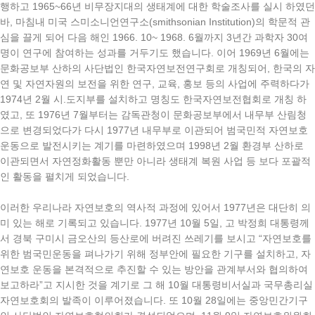
행하고 1965~66년 비무장지대의 생태계에 대한 학술조사를 실시 하였던
바, 마침내 미국 스미소니언연구소(smithsonian Institution)의 학문적 관
심을 끌게 되어 다음 해인 1966. 10~ 1968. 6월까지 3년간 과학자 30여
명이 연구에 참여하는 성과를 거두기도 했습니다. 이어 1969년 6월에는
문화공보부 산하의 사단법인 한국자연보전연구회로 개칭되어, 한국의 자
연 및 자연자원의 보전을 위한 연구, 교육, 홍보 등의 사업에 주력하다가
1974년 2월 시.도지부를 설치하고 명칭도 한국자연보전협회로 개칭 하
였고, 또 1976년 7월부터는 감독관청이 문화공보부에서 내무부 산림청
으로 변경되었다가 다시 1977년 내무부로 이관되어 범국민적 자연보호
운동으로 발전시키는 계기를 마련하였으며 1998년 2월 환경부 산하로
이관되면서 자연정화활동 뿐만 아니라 생태계 복원 사업 등 보다 포괄적
인 활동을 펼치게 되었습니다.
이러한 우리나라 자연보호의 역사적 과정에 있어서 1977년은 대단히 의
미 있는 해로 기록되고 있습니다. 1977년 10월 5일, 고 박정희 대통령께
서 경북 구미시 금오산의 등산로에 버려진 쓰레기를 보시고 “자연보호를
위한 범국민운동을 펴나가기 위해 정부안에 필요한 기구를 설치하고, 자
연보호 운동을 본격적으로 추진할 수 있는 방안을 관계부서와 협의하여
보고하라”고 지시한 것을 계기로 그 해 10월 대통령비서실과 국무총리실
자연보호회의 발족이 이루어졌습니다. 또 10월 28일에는 중앙민간기구