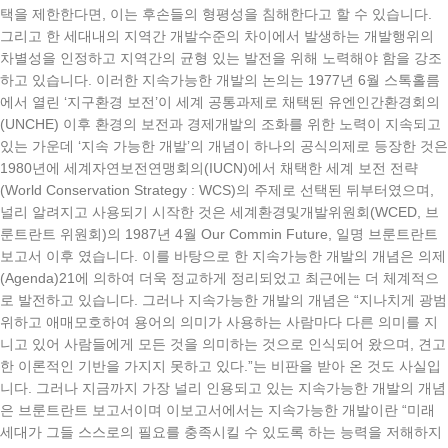
택을 제한한다면, 이는 후손들의 형평성을 침해한다고 할 수 있습니다.
그리고 한 세대내의 지역간 개발수준의 차이에서 발생하는 개발행위의
차별성을 인정하고 지역간의 균형 있는 발전을 위해 노력해야 함을 강조
하고 있습니다. 이러한 지속가능한 개발의 논의는 1977년 6월 스톡홀름
에서 열린 ‘지구환경 보전’이 세계 공통과제로 채택된 유엔인간환경회의
(UNCHE) 이후 환경의 보전과 경제개발의 조화를 위한 노력이 지속되고
있는 가운데 ‘지속 가능한 개발’의 개념이 하나의 공식의제로 등장한 것은
1980년에 세계자연보전연맹회의(IUCN)에서 채택한 세계 보전 전략
(World Conservation Strategy : WCS)의 주제로 선택된 뒤부터였으며,
널리 알려지고 사용되기 시작한 것은 세계환경및개발위원회(WCED, 브
룬트란트 위원회)의 1987년 4월 Our Commin Future, 일명 브룬트란트
보고서 이후 였습니다. 이를 바탕으로 한 지속가능한 개발의 개념은 의제
(Agenda)21에 의하여 더욱 정교하게 정리되었고 최근에는 더 체계적으
로 발전하고 있습니다. 그러나 지속가능한 개발의 개념은 “지나치게 광범
위하고 애매모호하여 용어의 의미가 사용하는 사람마다 다른 의미를 지
니고 있어 사람들에게 모든 것을 의미하는 것으로 인식되어 왔으며, 견고
한 이론적인 기반을 가지지 못하고 있다.”는 비판을 받아 온 것도 사실입
니다. 그러나 지금까지 가장 널리 인용되고 있는 지속가능한 개발의 개념
은 브룬트란트 보고서이며 이보고서에서는 지속가능한 개발이란 “미래
세대가 그들 스스로의 필요를 충족시킬 수 있도록 하는 능력을 저해하지