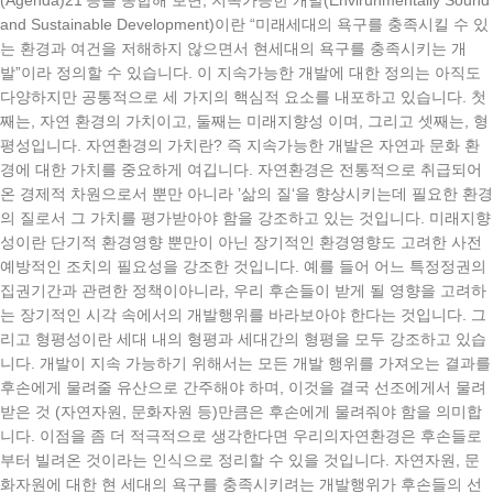
and Sustainable Development)이란 “미래세대의 욕구를 충족시킬 수 있
는 환경과 여건을 저해하지 않으면서 현세대의 욕구를 충족시키는 개
발”이라 정의할 수 있습니다. 이 지속가능한 개발에 대한 정의는 아직도
다양하지만 공통적으로 세 가지의 핵심적 요소를 내포하고 있습니다. 첫
째는, 자연 환경의 가치이고, 둘째는 미래지향성 이며, 그리고 셋째는, 형
평성입니다. 자연환경의 가치란? 즉 지속가능한 개발은 자연과 문화 환
경에 대한 가치를 중요하게 여깁니다. 자연환경은 전통적으로 취급되어
온 경제적 차원으로서 뿐만 아니라 ’삶의 질‘을 향상시키는데 필요한 환경
의 질로서 그 가치를 평가받아야 함을 강조하고 있는 것입니다. 미래지향
성이란 단기적 환경영향 뿐만이 아닌 장기적인 환경영향도 고려한 사전
예방적인 조치의 필요성을 강조한 것입니다. 예를 들어 어느 특정정권의
집권기간과 관련한 정책이아니라, 우리 후손들이 받게 될 영향을 고려하
는 장기적인 시각 속에서의 개발행위를 바라보아야 한다는 것입니다. 그
리고 형평성이란 세대 내의 형평과 세대간의 형평을 모두 강조하고 있습
니다. 개발이 지속 가능하기 위해서는 모든 개발 행위를 가져오는 결과를
후손에게 물려줄 유산으로 간주해야 하며, 이것을 결국 선조에게서 물려
받은 것 (자연자원, 문화자원 등)만큼은 후손에게 물려줘야 함을 의미합
니다. 이점을 좀 더 적극적으로 생각한다면 우리의자연환경은 후손들로
부터 빌려온 것이라는 인식으로 정리할 수 있을 것입니다. 자연자원, 문
화자원에 대한 현 세대의 욕구를 충족시키려는 개발행위가 후손들의 선