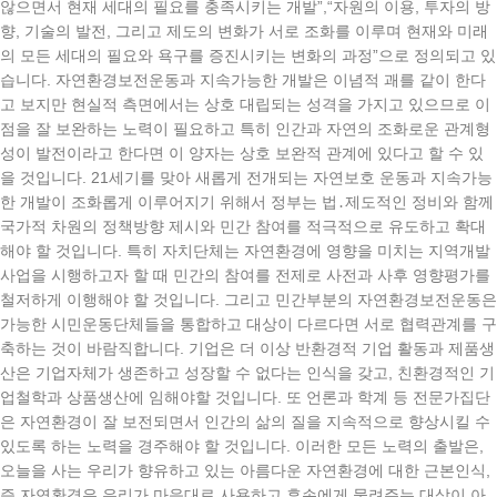
않으면서 현재 세대의 필요를 충족시키는 개발”,“자원의 이용, 투자의 방
향, 기술의 발전, 그리고 제도의 변화가 서로 조화를 이루며 현재와 미래
의 모든 세대의 필요와 욕구를 증진시키는 변화의 과정”으로 정의되고 있
습니다. 자연환경보전운동과 지속가능한 개발은 이념적 괘를 같이 한다
고 보지만 현실적 측면에서는 상호 대립되는 성격을 가지고 있으므로 이
점을 잘 보완하는 노력이 필요하고 특히 인간과 자연의 조화로운 관계형
성이 발전이라고 한다면 이 양자는 상호 보완적 관계에 있다고 할 수 있
을 것입니다. 21세기를 맞아 새롭게 전개되는 자연보호 운동과 지속가능
한 개발이 조화롭게 이루어지기 위해서 정부는 법․제도적인 정비와 함께
국가적 차원의 정책방향 제시와 민간 참여를 적극적으로 유도하고 확대
해야 할 것입니다. 특히 자치단체는 자연환경에 영향을 미치는 지역개발
사업을 시행하고자 할 때 민간의 참여를 전제로 사전과 사후 영향평가를
철저하게 이행해야 할 것입니다. 그리고 민간부분의 자연환경보전운동은
가능한 시민운동단체들을 통합하고 대상이 다르다면 서로 협력관계를 구
축하는 것이 바람직합니다. 기업은 더 이상 반환경적 기업 활동과 제품생
산은 기업자체가 생존하고 성장할 수 없다는 인식을 갖고, 친환경적인 기
업철학과 상품생산에 임해야할 것입니다. 또 언론과 학계 등 전문가집단
은 자연환경이 잘 보전되면서 인간의 삶의 질을 지속적으로 향상시킬 수
있도록 하는 노력을 경주해야 할 것입니다. 이러한 모든 노력의 출발은,
오늘을 사는 우리가 향유하고 있는 아름다운 자연환경에 대한 근본인식,
즉 자연환경은 우리가 마음대로 사용하고 후손에게 물려주는 대상이 아