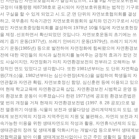
인 사단법인 자연보호협의회가 결성되었으며, 11월 9일 자연보호위원회
규정이 대통령령 제8738호로 공시되어 자연보호위원회는 법적인 기구로
서 구실을 할 수 있게 되었고 시.도.군.면 단위의 자연보호협의회를 결성
하고, 국무총리 직속기관인 자연보호위원회의 설치와 민간기구로서 사단
법인 자연보호중앙협의회를 결성하여 1978년 10월 5일에 자연보호헌장
을 제정․선포하면서 확산되었던 것입니다. 자연보호운동의 초기에는 쓰
레기 줍기 운동(1977년), 쓰레기 안버리기 운동(1979년), 쓰레기 되가져
오기 운동(1985년) 등으로 발전하여 자연정화에 힘써왔으며 자연환경보
전에 대한 국민들의 의식과 실천의지를 높여주는 긍정적 효과가 컸던 것
도 사실이지만, 자연정화가 마치 자연환경보전의 전부라고 오해하는 부
정적인 면도 있었다고 생각합니다. 또한 1981년부터는 도 단위 자연학습
원(7개소)을, 1982년부터는 심신수련장(4개소)을 설립하여 학생들의 자
연관찰과 자연관 확립, 자연보호정신 함양, 심신훈련 등에 이용되고 있으
며 현재 학교교육에 자연환경교육 삽입, 자연환경보전 시범학교 운영 등
의 환경보호 운동이 이루졌습니다 한편 1977년에 공포된 환경보존법은
몇 번의 개정을 거쳐 현재의 자연환경보전법 (1997. 8. 28 공포)으로 발
전 멸종위기 야생동․식물의 보전과 생물다양성 관리계약제도의 도입, 생
태계 보전지역의 지정과 지역주민의 지원 및 불편해소, 자연의 보전과 지
속가능한 이용을 위한 생태자연도의 작성과 활용, 자연휴식년제의 도입,
생태관광의 장려 및 생태계를 악화시키는 개발사업 등으로부터 생태계보
전협력금을 받아 이를 생태계보전사업이나 인근 주민 생활의 질 향상을